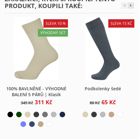
PRODUKT, KOUPILI TAKÉ:
SLEVA 10 %
SLEVA 15 KČ
VÝHODNÝ SET
100% BAVLNĚNÉ - VÝHODNÉ
Podkolenky šedé
BALENÍ 5 PÁRŮ | Klasik
311 Kč
65 Kč
345 Kč
80 Kč