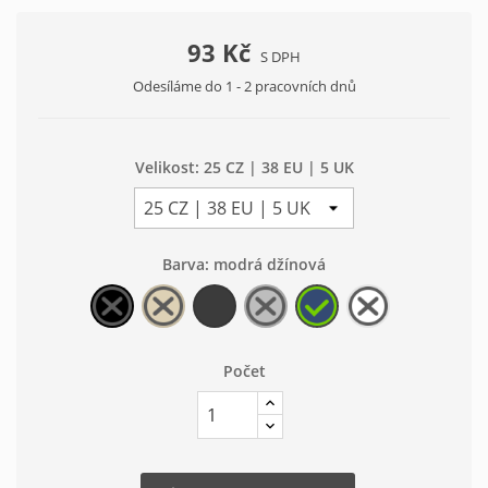
93 Kč
S DPH
Odesíláme do 1 - 2 pracovních dnů
Velikost: 25 CZ | 38 EU | 5 UK
Barva: modrá džínová
černá
béžová
šedá
šedá
modrá
bílá
světlá
tmavá
světlá
džínová
Počet