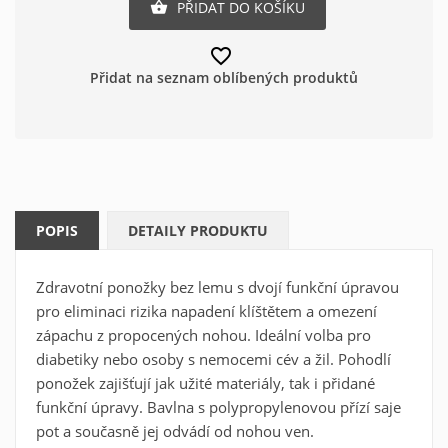
PŘIDAT DO KOŠÍKU

favorite_border
Přidat na seznam oblíbených produktů
POPIS
DETAILY PRODUKTU
Zdravotní ponožky bez lemu s dvojí funkční úpravou
pro eliminaci rizika napadení klíštětem a omezení
Vytvořit seznam oblíbených
zápachu z propocených nohou. Ideální volba pro
×
diabetiky nebo osoby s nemocemi cév a žil. Pohodlí
produktů
×
Přihlásit se
ponožek zajišťují jak užité materiály, tak i přidané
×
funkční úpravy. Bavlna s polypropylenovou přízí saje
Můj seznam přání
Název seznamu oblíbených produktů
pot a současně jej odvádí od nohou ven.
Musíte být přihlášen, abyste si mohli výrobky uložit do