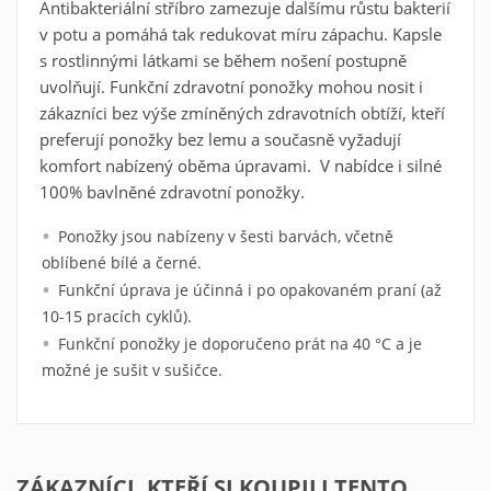
svého seznamu oblíbených produktů.
Antibakteriální stříbro zamezuje dalšímu růstu bakterií
v potu a pomáhá tak redukovat míru zápachu. Kapsle
Vytvořit nový seznam
add_circle_outline
s rostlinnými látkami se během nošení postupně
Zrušit
Přihlásit se
uvolňují. Funkční zdravotní ponožky mohou nosit i
Zrušit
zákazníci bez výše zmíněných zdravotních obtíží, kteří
Vytvořit seznam oblíbených produktů
preferují ponožky bez lemu a současně vyžadují
komfort nabízený oběma úpravami. V nabídce i silné
100% bavlněné zdravotní ponožky.
Ponožky jsou nabízeny v šesti barvách, včetně
oblíbené bílé a černé.
Funkční úprava je účinná i po opakovaném praní (až
10-15 pracích cyklů).
Funkční ponožky je doporučeno prát na 40 °C a je
možné je sušit v sušičce.
ZÁKAZNÍCI, KTEŘÍ SI KOUPILI TENTO