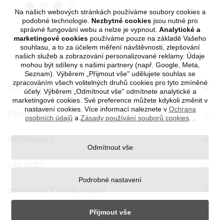
Na našich webových stránkách používáme soubory cookies a
podobné technologie.
Nezbytné cookies
jsou nutné pro
správné fungování webu a nelze je vypnout.
Analytické a
marketingové cookies
používáme pouze na základě Vašeho
souhlasu, a to za účelem měření návštěvnosti, zlepšování
našich služeb a zobrazování personalizované reklamy. Údaje
mohou být sdíleny s našimi partnery (např. Google, Meta,
Seznam). Výběrem „Přijmout vše" udělujete souhlas se
zpracováním všech volitelných druhů cookies pro tyto zmíněné
SLEDUJTE NÁS NA SÍTÍCH

účely. Výběrem „Odmítnout vše" odmítnete analytické a
marketingové cookies. Své preference můžete kdykoli změnit v
nastavení cookies. Více informací naleznete v
Ochrana
PRODUKTY

osobních údajů
a
Zásady používání souborů cookies
.
.
INFORMACE

Odmítnout vše
VÁŠ ÚČET

Podrobné nastavení
INFORMACE O OBCHODU

Přijmout vše