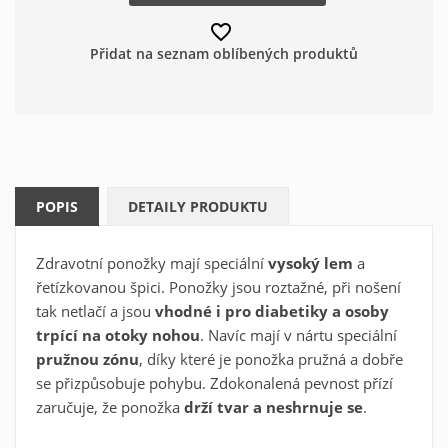
favorite_border
Přidat na seznam oblíbených produktů
POPIS
DETAILY PRODUKTU
Vytvořit seznam oblíbených
×
produktů
×
Zdravotní ponožky mají speciální
vysoký lem
a
Přihlásit se
řetízkovanou špici. Ponožky jsou roztažné, při nošení
×
Můj seznam přání
tak netlačí a jsou
vhodné i pro diabetiky a osoby
Název seznamu oblíbených produktů
Musíte být přihlášen, abyste si mohli výrobky uložit do
trpící na otoky nohou
. Navíc mají v nártu speciální
svého seznamu oblíbených produktů.
pružnou zónu
, díky které je ponožka pružná a dobře
se přizpůsobuje pohybu. Zdokonalená pevnost přízí
Vytvořit nový seznam
add_circle_outline
zaručuje, že ponožka
drží tvar a neshrnuje se
.
Zrušit
Přihlásit se
Zrušit