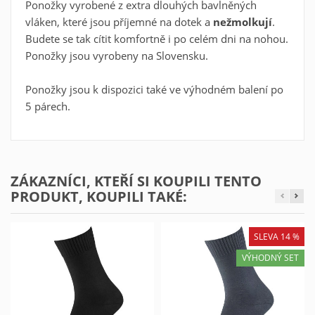
Ponožky vyrobené z extra dlouhých bavlněných
Vytvořit seznam oblíbených produktů
vláken, které jsou příjemné na dotek a
nežmolkují
.
Budete se tak cítit komfortně i po celém dni na nohou.
Ponožky jsou vyrobeny na Slovensku.
Ponožky jsou k dispozici také ve
výhodném balení po
5 párech
.
ZÁKAZNÍCI, KTEŘÍ SI KOUPILI TENTO
PRODUKT, KOUPILI TAKÉ:
SLEVA 14 %
VÝHODNÝ SET