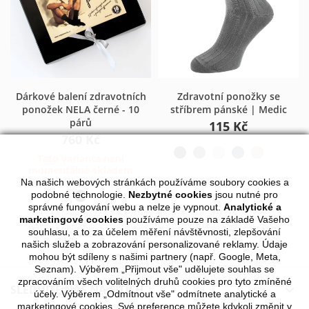
Dárkové balení zdravotních
Zdravotní ponožky se
ponožek NELA černé - 10
stříbrem pánské | Medic
párů
115 Kč
760 Kč
Tato varianta není
momentálně skladem
Na našich webových stránkách používáme soubory cookies a
podobné technologie.
Nezbytné cookies
jsou nutné pro
správné fungování webu a nelze je vypnout.
Analytické a
marketingové cookies
používáme pouze na základě Vašeho
souhlasu, a to za účelem měření návštěvnosti, zlepšování
našich služeb a zobrazování personalizované reklamy. Údaje
mohou být sdíleny s našimi partnery (např. Google, Meta,
Seznam). Výběrem „Přijmout vše" udělujete souhlas se
zpracováním všech volitelných druhů cookies pro tyto zmíněné
SLEDUJTE NÁS NA SÍTÍCH

účely. Výběrem „Odmítnout vše" odmítnete analytické a
marketingové cookies. Své preference můžete kdykoli změnit v