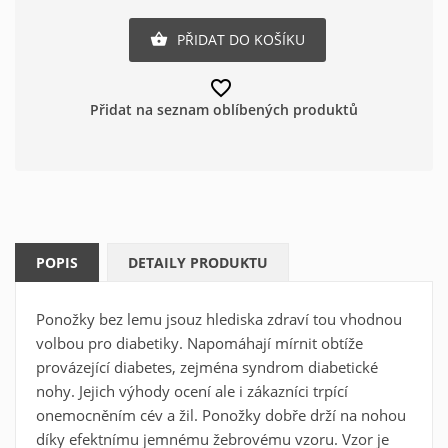
PŘIDAT DO KOŠÍKU

favorite_border
Přidat na seznam oblíbených produktů
POPIS
DETAILY PRODUKTU
Ponožky bez lemu jsouz hlediska zdraví tou vhodnou
volbou pro diabetiky. Napomáhají mírnit obtíže
provázející diabetes, zejména syndrom diabetické
nohy. Jejich výhody ocení ale i zákazníci trpící
onemocněním cév a žil. Ponožky dobře drží na nohou
díky efektnímu jemnému žebrovému vzoru. Vzor je