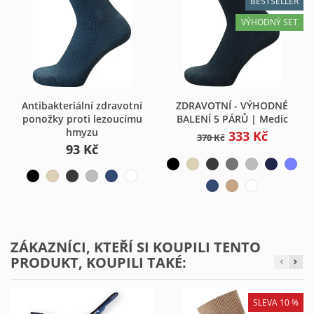
BESTSELLER
VÝHODNÝ SET
Antibakteriální zdravotní
ZDRAVOTNÍ - VÝHODNÉ
ponožky proti lezoucímu
BALENÍ 5 PÁRŮ | Medic
hmyzu
333 Kč
370 Kč
93 Kč
ZÁKAZNÍCI, KTEŘÍ SI KOUPILI TENTO
PRODUKT, KOUPILI TAKÉ:
SLEVA 10 %