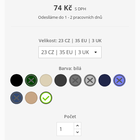
74 Kč
S DPH
Odesíláme do 1 - 2 pracovních dnů
Velikost: 23 CZ | 35 EU | 3 UK
Barva: bílá
černá
zelená
béžová
šedá
šedá
šedá
modrá
modrá
tmavá
světlá
tmavá
střední
světlá
tmavá
světlá
modrá
béžová
bílá
džínová
střední
Počet