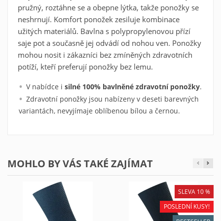
pružný, roztáhne se a obepne lýtka, takže ponožky se
neshrnují. Komfort ponožek zesiluje kombinace
Vytvořit seznam oblíbených
užitých materiálů. Bavlna s polypropylenovou přízí
×
saje pot a současně jej odvádí od nohou ven. Ponožky
produktů
×
Přihlásit se
mohou nosit i zákazníci bez zmíněných zdravotních
×
potíží, kteří preferují ponožky bez lemu.
Můj seznam přání
Název seznamu oblíbených produktů
Musíte být přihlášen, abyste si mohli výrobky uložit do
V nabídce i
silné 100% bavlněné zdravotní ponožky
.
svého seznamu oblíbených produktů.
Zdravotní ponožky jsou nabízeny v deseti barevných
variantách, nevyjímaje oblíbenou bílou a černou.
Vytvořit nový seznam
add_circle_outline
Zrušit
Přihlásit se
Zrušit
Vytvořit seznam oblíbených produktů
MOHLO BY VÁS TAKÉ ZAJÍMAT
SLEVA 10 %
POSLEDNÍ KUSY!