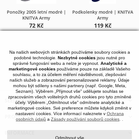
Ponožky 2005 letní modré |
Podkolenky modré | KNITVA
KNITVA Army
Army
72 Kč
119 Kč
Zobrazení 1-12 z 17 položek
Na našich webových stránkách používáme soubory cookies a

1
2
podobné technologie.
Nezbytné cookies
jsou nutné pro
správné fungování webu a nelze je vypnout.
Analytické a
marketingové cookies
používáme pouze na základě Vašeho
souhlasu, a to za účelem měření návštěvnosti, zlepšování

Zpět na začátek
našich služeb a zobrazování personalizované reklamy. Údaje
mohou být sdíleny s našimi partnery (např. Google, Meta,
Seznam). Výběrem „Přijmout vše" udělujete souhlas se
zpracováním všech volitelných druhů cookies pro tyto zmíněné
SLEDUJTE NÁS NA SÍTÍCH

účely. Výběrem „Odmítnout vše" odmítnete analytické a
marketingové cookies. Své preference můžete kdykoli změnit v
nastavení cookies. Více informací naleznete v
Ochrana
PRODUKTY

osobních údajů
a
Zásady používání souborů cookies
.
.
INFORMACE

Odmítnout vše