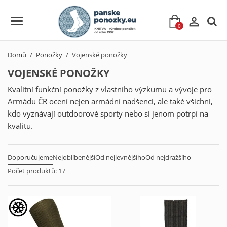

0
Domů
Ponožky
Vojenské ponožky
VOJENSKÉ PONOŽKY
Kvalitní funkční ponožky z vlastního výzkumu a vývoje pro
Armádu ČR ocení nejen armádní nadšenci, ale také všichni,
kdo vyznávají outdoorové sporty nebo si jenom potrpí na
kvalitu.
Doporučujeme
Nejoblíbenější
Od nejlevnějšího
Od nejdražšího
Počet produktů: 17