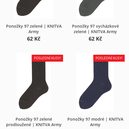
Ponožky 97 zelené | KNITVA
Ponožky 97 vycházkové
Army
zelené | KNITVA Army
62 Kč
62 Kč
POSLEDNÍ KUSY!
POSLEDNÍ KUSY!
Vytvořit seznam oblíbených
×
Ponožky 97 zelené
Ponožky 97 modré | KNITVA
prodloužené | KNITVA Army
Army
produktů