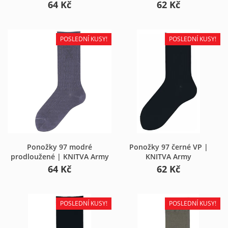
×
Přihlásit se
64 Kč
62 Kč
×
Můj seznam přání
Název seznamu oblíbených produktů
Musíte být přihlášen, abyste si mohli výrobky uložit do
svého seznamu oblíbených produktů.
POSLEDNÍ KUSY!
POSLEDNÍ KUSY!
Vytvořit nový seznam
add_circle_outline
Zrušit
Přihlásit se
Zrušit
Vytvořit seznam oblíbených produktů
Ponožky 97 modré
Ponožky 97 černé VP |
prodloužené | KNITVA Army
KNITVA Army
64 Kč
62 Kč
POSLEDNÍ KUSY!
POSLEDNÍ KUSY!