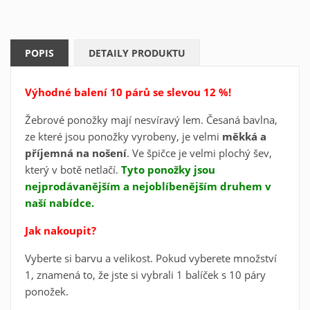
×
Můj seznam přání
Název seznamu oblíbených produktů
Musíte být přihlášen, abyste si mohli výrobky uložit do
svého seznamu oblíbených produktů.
POPIS
DETAILY PRODUKTU
Vytvořit nový seznam
add_circle_outline
Zrušit
Přihlásit se
Zrušit
Výhodné balení 10 párů se slevou 12 %!
Vytvořit seznam oblíbených produktů
Žebrové ponožky mají nesvíravý lem. Česaná bavlna,
ze které jsou ponožky vyrobeny, je velmi
měkká a
příjemná na nošení
. Ve špičce je velmi plochý šev,
který v botě netlačí.
Tyto ponožky jsou
nejprodávanějším a nejoblíbenějším druhem v
naší nabídce.
Jak nakoupit?
Vyberte si barvu a velikost. Pokud vyberete množství
1, znamená to, že jste si vybrali 1 balíček s 10 páry
ponožek.