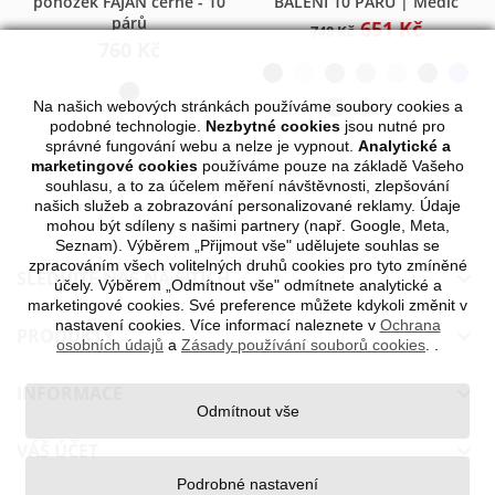
ponožek FAJAN černé - 10
BALENÍ 10 PÁRŮ | Medic
párů
651 Kč
740 Kč
760 Kč
Na našich webových stránkách používáme soubory cookies a
podobné technologie.
Nezbytné cookies
jsou nutné pro
správné fungování webu a nelze je vypnout.
Analytické a
marketingové cookies
používáme pouze na základě Vašeho
souhlasu, a to za účelem měření návštěvnosti, zlepšování
našich služeb a zobrazování personalizované reklamy. Údaje
mohou být sdíleny s našimi partnery (např. Google, Meta,
Seznam). Výběrem „Přijmout vše" udělujete souhlas se
zpracováním všech volitelných druhů cookies pro tyto zmíněné
SLEDUJTE NÁS NA SÍTÍCH

účely. Výběrem „Odmítnout vše" odmítnete analytické a
marketingové cookies. Své preference můžete kdykoli změnit v
nastavení cookies. Více informací naleznete v
Ochrana
PRODUKTY

osobních údajů
a
Zásady používání souborů cookies
.
.
INFORMACE

Odmítnout vše
VÁŠ ÚČET

Podrobné nastavení