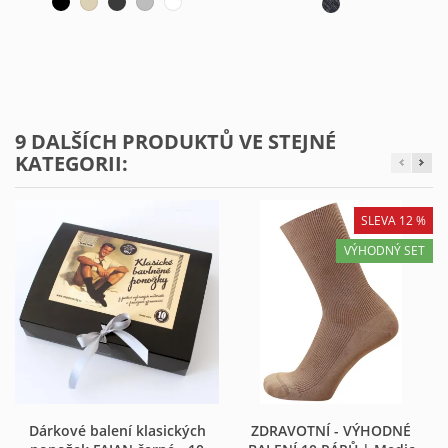
9 DALŠÍCH PRODUKTŮ VE STEJNÉ
KATEGORII:
SLEVA 12 %
VÝHODNÝ SET
Dárkové balení klasických
ZDRAVOTNÍ - VÝHODNÉ