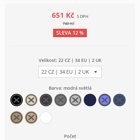
651 Kč
S DPH
740 Kč
SLEVA 12 %
Velikost: 22 CZ | 34 EU | 2 UK
Barva: modrá světlá
černá
béžová
šedá
šedá
šedá
modrá
modrá
modrá
světlá
tmavá
střední
světlá
tmavá
světlá
džínová
béžová
béžová
bílá
tmavá
střední
Počet