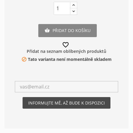
PŘIDAT DO KOŠÍKU

favorite_border
Přidat na seznam oblíbených produktů
Tato varianta není momentálně skladem

INFORMUJTE MĚ, AŽ BUDE K DISPOZICI
Vytvořit seznam oblíbených
×
produktů
×
Přihlásit se