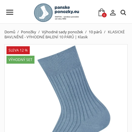

0
Domů
Ponožky
Výhodné sady ponožek
10 párů
KLASICKÉ
BAVLNĚNÉ - VÝHODNÉ BALENÍ 10 PÁRŮ | Klasik
SLEVA 12 %
VÝHODNÝ SET