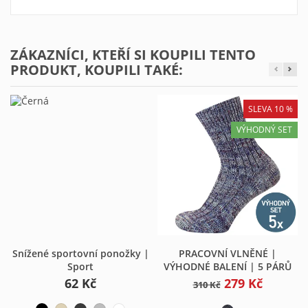
ZÁKAZNÍCI, KTEŘÍ SI KOUPILI TENTO
PRODUKT, KOUPILI TAKÉ:
SLEVA 10 %
VÝHODNÝ SET
Snížené sportovní ponožky |
PRACOVNÍ VLNĚNÉ |
Sport
VÝHODNÉ BALENÍ | 5 PÁRŮ
62 Kč
279 Kč
310 Kč