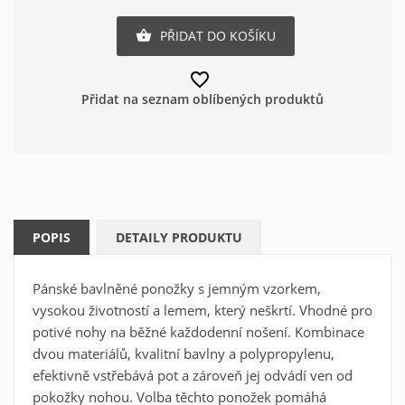
PŘIDAT DO KOŠÍKU

favorite_border
Přidat na seznam oblíbených produktů
POPIS
DETAILY PRODUKTU
Vytvořit seznam oblíbených
×
produktů
×
Přihlásit se
Pánské bavlněné ponožky s jemným vzorkem,
vysokou životností a lemem, který neškrtí. Vhodné pro
×
Můj seznam přání
Název seznamu oblíbených produktů
potivé nohy na běžné každodenní nošení. Kombinace
Musíte být přihlášen, abyste si mohli výrobky uložit do
dvou materiálů, kvalitní bavlny a polypropylenu,
svého seznamu oblíbených produktů.
efektivně vstřebává pot a zároveň jej odvádí ven od
Vytvořit nový seznam
pokožky nohou. Volba těchto ponožek pomáhá
add_circle_outline