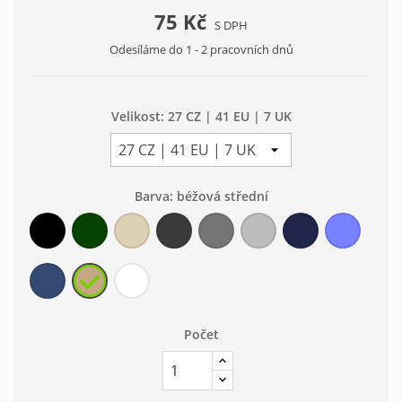
75 Kč
S DPH
Odesíláme do 1 - 2 pracovních dnů
Velikost: 27 CZ | 41 EU | 7 UK
Barva: béžová střední
černá
zelená
béžová
šedá
šedá
šedá
modrá
modrá
tmavá
světlá
tmavá
střední
světlá
tmavá
světlá
modrá
béžová
bílá
džínová
střední
Počet