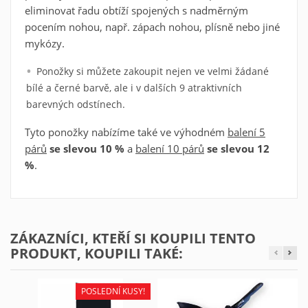
eliminovat řadu obtíží spojených s nadměrným
Zrušit
Přihlásit se
Zrušit
pocením nohou, např. zápach nohou, plísně nebo jiné
Vytvořit seznam oblíbených produktů
mykózy.
Ponožky si můžete zakoupit nejen ve velmi žádané
bílé a černé barvě, ale i v dalších 9 atraktivních
barevných odstínech.
Tyto ponožky nabízíme také ve výhodném
balení 5
párů
se slevou 10 %
a
balení 10 párů
se slevou 12
%
.
ZÁKAZNÍCI, KTEŘÍ SI KOUPILI TENTO
PRODUKT, KOUPILI TAKÉ:
POSLEDNÍ KUSY!