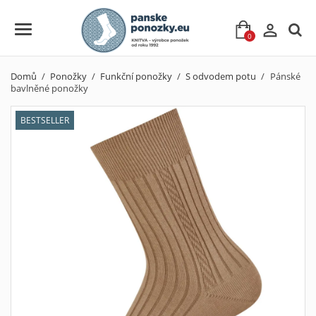

0
Domů
Ponožky
Funkční ponožky
S odvodem potu
Pánské
bavlněné ponožky
BESTSELLER