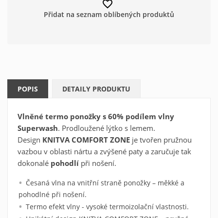
favorite_border
Přidat na seznam oblíbených produktů
POPIS
DETAILY PRODUKTU
Vlněné termo
ponožky s 60% podílem vlny
Superwash
. Prodloužené lýtko s lemem.
Vytvořit seznam oblíbených
Design
KNITVA COMFORT ZONE
je tvořen pružnou
×
vazbou v oblasti nártu a zvýšené paty a zaručuje tak
produktů
×
Přihlásit se
dokonalé
pohodlí
při nošení.
×
Můj seznam přání
Česaná vlna na vnitřní straně ponožky – měkké a
Název seznamu oblíbených produktů
Musíte být přihlášen, abyste si mohli výrobky uložit do
pohodlné při nošení.
svého seznamu oblíbených produktů.
Termo efekt vlny - vysoké termoizolační vlastnosti.
Vytvořit nový seznam