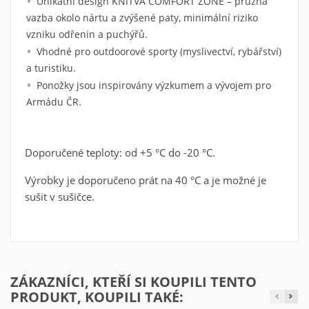
Unikátní design KNITVA COMFORT ZONE – pružná
add_circle_outline
vazba okolo nártu a zvýšené paty, minimální riziko
Zrušit
Přihlásit se
Zrušit
vzniku odřenin a puchýřů.
Vytvořit seznam oblíbených produktů
Vhodné pro outdoorové sporty (myslivectví, rybářství)
a turistiku.
Ponožky jsou inspirovány výzkumem a vývojem pro
Armádu ČR.
Doporučené teploty: od +5 °C do -20 °C.
Výrobky je doporučeno prát na 40 °C a je možné je
sušit v sušičce.
ZÁKAZNÍCI, KTEŘÍ SI KOUPILI TENTO
PRODUKT, KOUPILI TAKÉ: