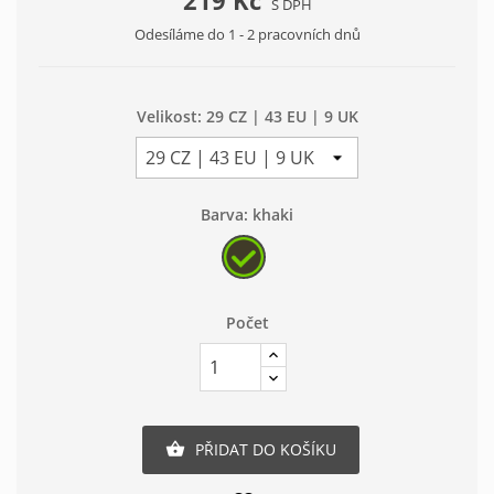
219 Kč
S DPH
Odesíláme do 1 - 2 pracovních dnů
Velikost: 29 CZ | 43 EU | 9 UK
Barva: khaki
khaki
Počet
PŘIDAT DO KOŠÍKU
