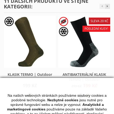
11 DALŠÍCH PRODUKTŮ VE STEJNÉ
KATEGORII:
SLEVA 20 KČ
POSLEDNÍ KUSY!
KLASIK TERMO | Outdoor
ANTIBAKTERIÁLNÍ KLASIK
TERMO | Outdoor
199 Kč
199 Kč
219 Kč
Na našich webových stránkách používáme soubory cookies a
podobné technologie.
Nezbytné cookies
jsou nutné pro
správné fungování webu a nelze je vypnout.
Analytické a
marketingové cookies
používáme pouze na základě Vašeho
souhlasu, a to za účelem měření návštěvnosti, zlepšování